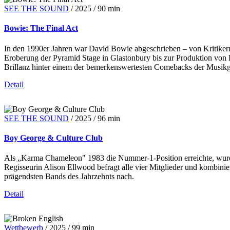
SEE THE SOUND
/
2025
/
90 min
Bowie: The Final Act
In den 1990er Jahren war David Bowie abgeschrieben – von Kritikern 
Eroberung der Pyramid Stage in Glastonbury bis zur Produktion von Bl
Brillanz hinter einem der bemerkenswertesten Comebacks der Musikg
Detail
SEE THE SOUND
/
2025
/
96 min
Boy George & Culture Club
Als „Karma Chameleon" 1983 die Nummer-1-Position erreichte, wurde
Regisseurin Alison Ellwood befragt alle vier Mitglieder und kombini
prägendsten Bands des Jahrzehnts nach.
Detail
Wettbewerb
/
2025
/
99 min