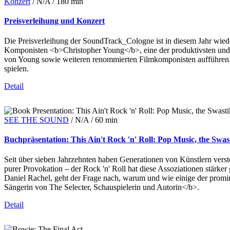
Konzert
/
N/A
/
180 min
Preisverleihung und Konzert
Die Preisverleihung der SoundTrack_Cologne ist in diesem Jahr wied
Komponisten <b>Christopher Young</b>, eine der produktivsten und
von Young sowie weiteren renommierten Filmkomponisten aufführen
spielen.
Detail
SEE THE SOUND
/
N/A
/
60 min
Buchpräsentation: This Ain't Rock 'n' Roll: Pop Music, the Swas
Seit über sieben Jahrzehnten haben Generationen von Künstlern vers
purer Provokation – der Rock 'n' Roll hat diese Assoziationen stärker
Daniel Rachel, geht der Frage nach, warum und wie einige der promi
Sängerin von The Selecter, Schauspielerin und Autorin</b>.
Detail