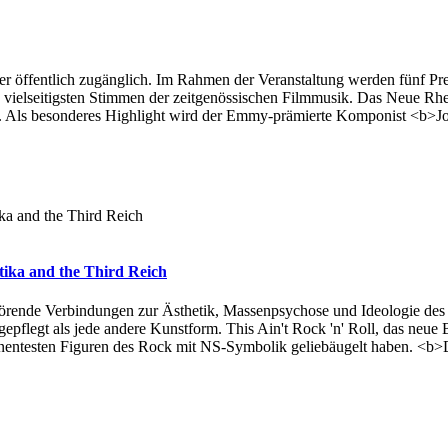
er öffentlich zugänglich. Im Rahmen der Veranstaltung werden fünf Pr
 vielseitigsten Stimmen der zeitgenössischen Filmmusik. Das Neue R
. Als besonderes Highlight wird der Emmy-prämierte Komponist <b>J
tika and the Third Reich
törende Verbindungen zur Ästhetik, Massenpsychose und Ideologie des
 gepflegt als jede andere Kunstform. This Ain't Rock 'n' Roll, das neue
nentesten Figuren des Rock mit NS-Symbolik geliebäugelt haben. <b>D