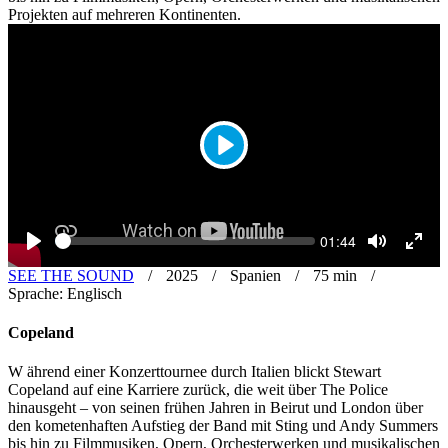
Projekten auf mehreren Kontinenten.
Play
Seek
Current
01:44
time
Play
Toggle
Toggl
Mute
Fulls
SEE THE SOUND
2025
Spanien
75 min
Sprache: Englisch
Copeland
W
ährend einer Konzerttournee durch Italien blickt Stewart
Copeland auf eine Karriere zurück, die weit über The Police
hinausgeht – von seinen frühen Jahren in Beirut und London über
den kometenhaften Aufstieg der Band mit Sting und Andy Summers
bis hin zu Filmmusiken, Opern, Orchesterwerken und musikalischen