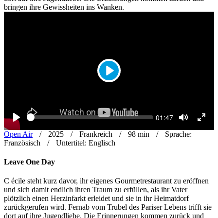
bringen ihre Gewissheiten ins Wanken.
Play
Seek
Current
01:47
time
Play
Toggle
Toggl
Mute
Fulls
Open Air
2025
Frankreich
98 min
Sprache:
Französisch
Untertitel: Englisch
Leave One Day
C
écile steht kurz davor, ihr eigenes Gourmetrestaurant zu eröffnen
und sich damit endlich ihren Traum zu erfüllen, als ihr Vater
plötzlich einen Herzinfarkt erleidet und sie in ihr Heimatdorf
zurückgerufen wird. Fernab vom Trubel des Pariser Lebens trifft sie
dort auf ihre Jugendliebe. Die Erinnerungen kommen zurück und